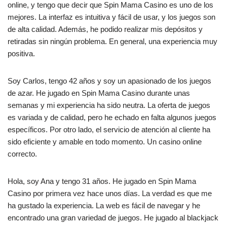
online, y tengo que decir que Spin Mama Casino es uno de los
mejores. La interfaz es intuitiva y fácil de usar, y los juegos son
de alta calidad. Además, he podido realizar mis depósitos y
retiradas sin ningún problema. En general, una experiencia muy
positiva.
Soy Carlos, tengo 42 años y soy un apasionado de los juegos
de azar. He jugado en Spin Mama Casino durante unas
semanas y mi experiencia ha sido neutra. La oferta de juegos
es variada y de calidad, pero he echado en falta algunos juegos
específicos. Por otro lado, el servicio de atención al cliente ha
sido eficiente y amable en todo momento. Un casino online
correcto.
Hola, soy Ana y tengo 31 años. He jugado en Spin Mama
Casino por primera vez hace unos días. La verdad es que me
ha gustado la experiencia. La web es fácil de navegar y he
encontrado una gran variedad de juegos. He jugado al blackjack