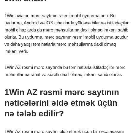
1Win aviator, mərc saytının rəsmi mobil uydurma ucu. Bu
uydurma, Android və iOS cihazlarda yüklənə bilər və istifadəçilər
mobil cihazlarda da mərc məhsullarına daxil olmaq imkanı sahib
olurlar. Bu uydurma, mərc saytının rəsmi mobil uydurma ucudur
və daha yaxşı təminatlarla mərc məhsullarına daxil olmaq
imkanı verir.
1Win AZ rəsmi mərc saytında bu təminatlarla istifadəçilər mərc
məhsullarına rahat və sürətli daxil olmaq imkanı sahib olurlar.
1Win AZ rəsmi mərc saytının
nəticələrini əldə etmək üçün
nə tələb edilir?
1Win AZ rəsmi mərc saytını əldə etmək üçün bir neçə asasını