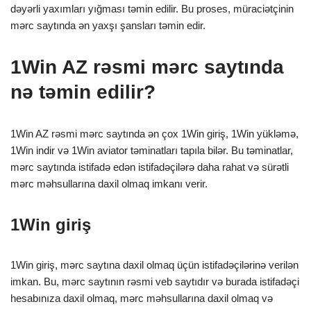
dəyərli yaxımları yığması təmin edilir. Bu proses, müraciətçinin
mərc saytında ən yaxşı şansları təmin edir.
1Win AZ rəsmi mərc saytında
nə təmin edilir?
1Win AZ rəsmi mərc saytında ən çox 1Win giriş, 1Win yükləmə,
1Win indir və 1Win aviator təminatları tapıla bilər. Bu təminatlar,
mərc saytında istifadə edən istifadəçilərə daha rahat və sürətli
mərc məhsullarına daxil olmaq imkanı verir.
1Win giriş
1Win giriş, mərc saytına daxil olmaq üçün istifadəçilərinə verilən
imkan. Bu, mərc saytının rəsmi veb saytıdır və burada istifadəçi
hesabınıza daxil olmaq, mərc məhsullarına daxil olmaq və