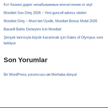
Кэт Казино дарит незабываемые впечатления от игр!
Mostbet Son Giriş 2026 – Yeni guncell adress siteleri
Mostbet Giriş – Most bet Üyelik, Mostbet Bonus Mobil 2026
Basarili Bahis Deneyimi Icin Mostbet
Şimşek tanrısıyla büyük kazanmak için Gates of Olympus seni
bekliyor
Son Yorumlar
Bir WordPress yorumcusu
on
Merhaba dünya!
bahsegel