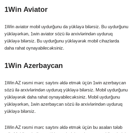
1Win Aviator
1Win aviator mobil uydurğunu da yükləyə bilərsiz. Bu uydurğunu
yükləyərkən, 1win aviator sözü ilə arxivlərindən uyduruq
yükləyə bilərsiz. Bu uydurğunu yükləyərək mobil cihazlarda
daha rahat oynayabilecəksiniz.
1Win Azerbaycan
1Win AZ rəsmi mərc saytını əldə etmək üçün 1win azerbaycan
sözü ilə arxivlərindən uyduruq yükləyə bilərsiz. Mobil uydurğunu
yükləyərək daha rahat oynayabilecəksiniz. Mobil uydurğunu
yükləyərkən, 1win azerbaycan sözü ilə arxivlərindən uyduruq
yükləyə bilərsiz.
1Win AZ rəsmi mərc saytını əldə etmək üçün bu asaları tələb