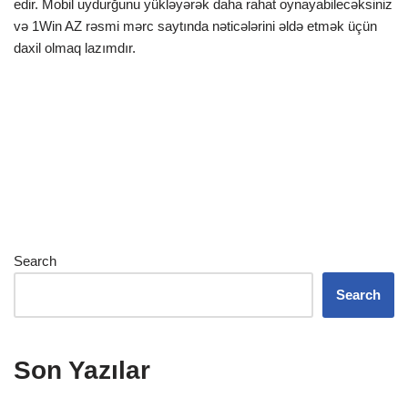
edir. Mobil uydurğunu yükləyərək daha rahat oynayabilecəksiniz
və 1Win AZ rəsmi mərc saytında nəticələrini əldə etmək üçün
daxil olmaq lazımdır.
Search
Search
Son Yazılar