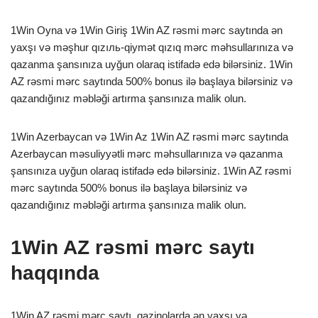
1Win Oyna və 1Win Giriş 1Win AZ rəsmi mərc saytında ən
yaxşı və məşhur qızıль-qiymət qızıq mərc məhsullarınıza və
qazanma şansınıza uyğun olaraq istifadə edə bilərsiniz. 1Win
AZ rəsmi mərc saytında 500% bonus ilə başlaya bilərsiniz və
qazandığınız məbləği artırma şansınıza malik olun.
1Win Azerbaycan və 1Win Az 1Win AZ rəsmi mərc saytında
Azerbaycan məsuliyyətli mərc məhsullarınıza və qazanma
şansınıza uyğun olaraq istifadə edə bilərsiniz. 1Win AZ rəsmi
mərc saytında 500% bonus ilə başlaya bilərsiniz və
qazandığınız məbləği artırma şansınıza malik olun.
1Win AZ rəsmi mərc saytı
haqqında
1Win AZ rəsmi mərc saytı, qazinolarda ən yaxşı və