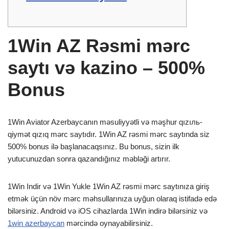
1Win AZ Rəsmi mərc
saytı və kazino – 500%
Bonus
1Win Aviator Azerbaycanın məsuliyyətli və məşhur qızıль-
qiymət qızıq mərc saytıdır. 1Win AZ rəsmi mərc saytında siz
500% bonus ilə başlanacaqsınız. Bu bonus, sizin ilk
yutucunuzdan sonra qazandığınız məbləği artırır.
1Win Indir və 1Win Yukle 1Win AZ rəsmi mərc saytınıza giriş
etmək üçün növ mərc məhsullarınıza uyğun olaraq istifadə edə
bilərsiniz. Android və iOS cihazlarda 1Win indirə bilərsiniz və
1win azerbaycan
mərcində oynayabilirsiniz.