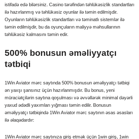
istifadə edə bilərsiniz. Casino tərəfindən təhlükəsizlik standartları
ilə hazırlanmış və təhlükəsiz oyunlar ilə təmin edilmişdir.
Oyunların təhlükəsizlik standartları və təminatlı sistemlər ilə
təmin edilmişdir, bu da oyunçuların maliyyə məhsullarının
təhlükəsiz kalmasını təmin edir.
500% bonusun əməliyyatçı
tətbiqi
1Win Aviator mərc saytında 500% bonusun əməliyyatçı tətbiqi
ən yaxşı şansınız üçün hazırlanmışdır. Bu bonus, yeni
müraciətçilərin saytına qoşulması və əvvəllərək minimal dəyərli
yaxud ədədli yaxımları yığması təmin edilir. Bonusun
əməliyyatçı tətbiqində 1Win Aviator mərc saytının əsas əsasları
ilə əlaqədardır:
1Win Aviator mərc saytınıza giriş etmək üçün 1win giriş, 1win