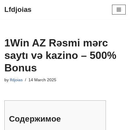
Lfdjoias
Skip
to
content
1Win AZ Rəsmi mərc
saytı və kazino – 500%
Bonus
by
lfdjoias
14 March 2025
Содержимое